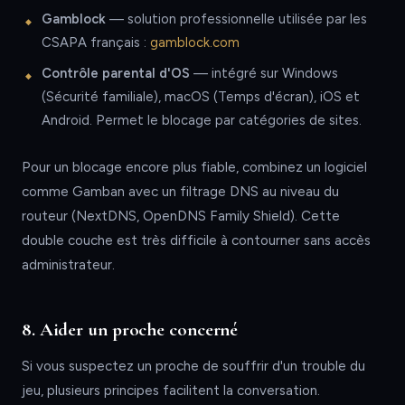
Gamblock
— solution professionnelle utilisée par les
CSAPA français :
gamblock.com
Contrôle parental d'OS
— intégré sur Windows
(Sécurité familiale), macOS (Temps d'écran), iOS et
Android. Permet le blocage par catégories de sites.
Pour un blocage encore plus fiable, combinez un logiciel
comme Gamban avec un filtrage DNS au niveau du
routeur (NextDNS, OpenDNS Family Shield). Cette
double couche est très difficile à contourner sans accès
administrateur.
8. Aider un proche concerné
Si vous suspectez un proche de souffrir d'un trouble du
jeu, plusieurs principes facilitent la conversation.