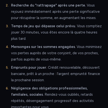
Recherche du "rattrapage" après une perte.
Vous
rejouez immédiatement après une perte significative
pour récupérer la somme, en augmentant les mises.
Temps de jeu qui dépasse celui prévu.
Vous comptiez
jouer 30 minutes, vous êtes encore là quatre heures
plus tard.
Mensonges sur les sommes engagées.
Vous minimisez
vos pertes auprès de votre conjoint, de vos proches,
parfois auprès de vous-même.
Emprunts pour jouer.
Crédit renouvelable, découvert
bancaire, prêt à un proche : l'argent emprunté finance
la prochaine session.
Négligence des obligations professionnelles,
familiales, sociales.
Rendez-vous oubliés, retards
répétés, désengagement progressif des activités
importantes pour vous.