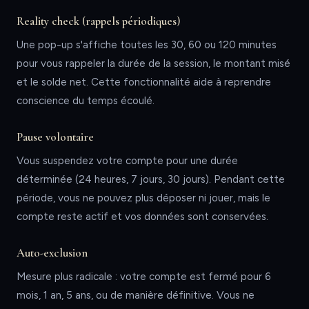
Reality check (rappels périodiques)
Une pop-up s'affiche toutes les 30, 60 ou 120 minutes
pour vous rappeler la durée de la session, le montant misé
et le solde net. Cette fonctionnalité aide à reprendre
conscience du temps écoulé.
Pause volontaire
Vous suspendez votre compte pour une durée
déterminée (24 heures, 7 jours, 30 jours). Pendant cette
période, vous ne pouvez plus déposer ni jouer, mais le
compte reste actif et vos données sont conservées.
Auto-exclusion
Mesure plus radicale : votre compte est fermé pour 6
mois, 1 an, 5 ans, ou de manière définitive. Vous ne