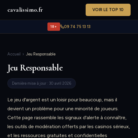
cavalissimo.fr
VOIR LE TOP 10
18+
09 74 75 13 13
Accueil
›
Jeu Responsable
Jeu Responsable
Dernière mise à jour : 30 avril 2026
Le jeu d'argent est un loisir pour beaucoup, mais il
devient un problème pour une minorité de joueurs.
Cette page rassemble les signaux d'alerte à connaître,
les outils de modération offerts par les casinos sérieux,
et les ressources gratuites et confidentielles