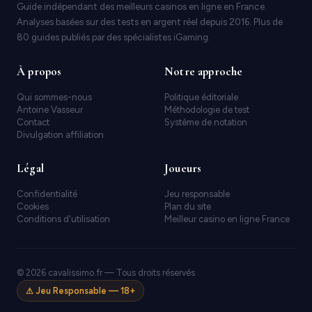
Guide indépendant des meilleurs casinos en ligne en France.
Analyses basées sur des tests en argent réel depuis 2016. Plus de
80 guides publiés par des spécialistes iGaming.
À propos
Notre approche
Qui sommes-nous
Politique éditoriale
Antoine Vasseur
Méthodologie de test
Contact
Système de notation
Divulgation affiliation
Légal
Joueurs
Confidentialité
Jeu responsable
Cookies
Plan du site
Conditions d'utilisation
Meilleur casino en ligne France
© 2026 cavalissimo.fr — Tous droits réservés
⚠ Jeu Responsable — 18+