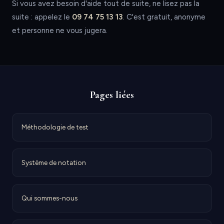
Si vous avez besoin d'aide tout de suite, ne lisez pas la
suite : appelez le
09 74 75 13 13
. C'est gratuit, anonyme
et personne ne vous jugera.
Pages liées
Méthodologie de test
Système de notation
Qui sommes-nous