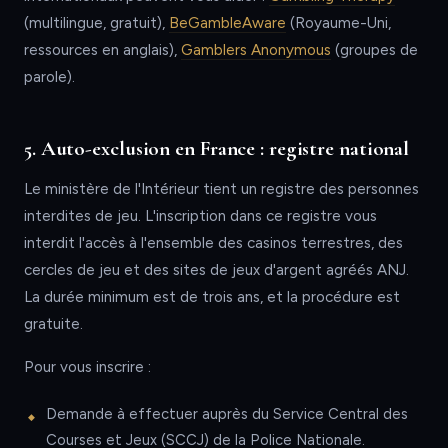
(multilingue, gratuit),
BeGambleAware
(Royaume-Uni,
ressources en anglais),
Gamblers Anonymous
(groupes de
parole).
5. Auto-exclusion en France : registre national
Le ministère de l'Intérieur tient un registre des personnes
interdites de jeu. L'inscription dans ce registre vous
interdit l'accès à l'ensemble des casinos terrestres, des
cercles de jeu et des sites de jeux d'argent agréés ANJ.
La durée minimum est de trois ans, et la procédure est
gratuite.
Pour vous inscrire :
Demande à effectuer auprès du Service Central des
Courses et Jeux (SCCJ) de la Police Nationale.