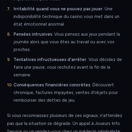
Irritabilité quand vous ne pouvez pas jouer.
Une
indisponibilité technique du casino vous met dans un
état émotionnel anormal.
Pensées intrusives.
Vous pensez aux jeux pendant la
journée alors que vous êtes au travail ou avec vos
proches.
Tentatives infructueuses d'arrêter.
Vous décidez de
faire une pause, vous rechutez avant la fin de la
semaine.
Conséquences financières concrètes.
Découvert
chronique, factures impayées, ventes d'objets pour
rembourser des dettes de jeu.
Si vous reconnaissez plusieurs de ces signaux, n'attendez
pas que la situation se dégrade. Un appel à Joueurs Info
Service ou un rendez-vous chez un médecin généraliste