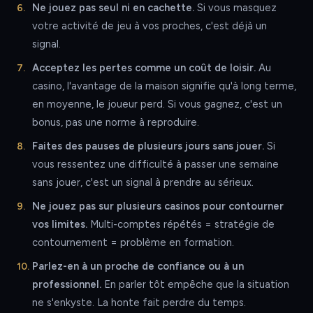
Ne jouez pas seul ni en cachette.
Si vous masquez
votre activité de jeu à vos proches, c'est déjà un
signal.
Acceptez les pertes comme un coût de loisir.
Au
casino, l'avantage de la maison signifie qu'à long terme,
en moyenne, le joueur perd. Si vous gagnez, c'est un
bonus, pas une norme à reproduire.
Faites des pauses de plusieurs jours sans jouer.
Si
vous ressentez une difficulté à passer une semaine
sans jouer, c'est un signal à prendre au sérieux.
Ne jouez pas sur plusieurs casinos pour contourner
vos limites.
Multi-comptes répétés = stratégie de
contournement = problème en formation.
Parlez-en à un proche de confiance ou à un
professionnel.
En parler tôt empêche que la situation
ne s'enkyste. La honte fait perdre du temps.