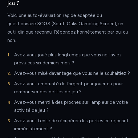
jeu ?
Voici une auto-évaluation rapide adaptée du
questionnaire SOGS (South Oaks Gambling Screen), un
outil clinique reconnu. Répondez honnêtement par oui ou
non.
Avez-vous joué plus longtemps que vous ne l'aviez
prévu ces six derniers mois ?
Avez-vous misé davantage que vous ne le souhaitiez ?
Avez-vous emprunté de l'argent pour jouer ou pour
rembourser des dettes de jeu ?
Avez-vous menti à des proches sur l'ampleur de votre
activité de jeu ?
Avez-vous tenté de récupérer des pertes en rejouant
immédiatement ?