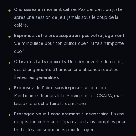
Choisissez un moment calme.
Pas pendant ou juste
après une session de jeu, jamais sous le coup de la
colère.
Exprimez votre préoccupation, pas votre jugement.
"Je m'inquiète pour toi" plutôt que "Tu fais n'importe
quoi".
Citez des faits concrets.
Une découverte de crédit,
des changements d'humeur, une absence répétée.
Évitez les généralités.
Proposez de l'aide sans imposer la solution.
Mentionnez Joueurs Info Service ou les CSAPA, mais
laissez le proche faire la démarche.
Protégez-vous financièrement si nécessaire.
En cas
de gestion commune, séparez certains comptes pour
limiter les conséquences pour le foyer.