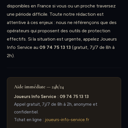
disponibles en France si vous ou un proche traversez
une période difficile. Toute notre rédaction est
attentive à ces enjeux : nous ne référençons que des
opérateurs qui proposent des outils de protection
effectifs. Si la situation est urgente, appelez Joueurs
Info Service au
09 74 75 13 13
(gratuit, 7j/7 de 8h à
2h).
Aide immédiate — 24h/24
Joueurs Info Service : 09 74 75 13 13
Appel gratuit, 7j/7 de 8h à 2h, anonyme et
confidentiel.
Tchat en ligne :
joueurs-info-service.fr