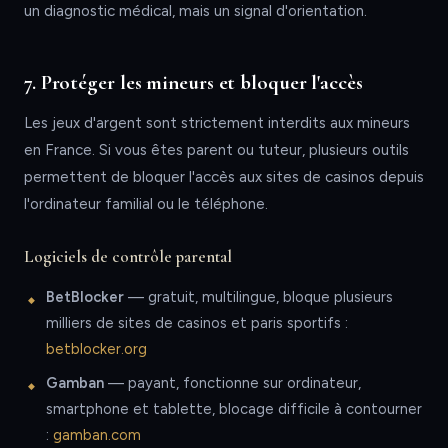
un diagnostic médical, mais un signal d'orientation.
7. Protéger les mineurs et bloquer l'accès
Les jeux d'argent sont strictement interdits aux mineurs
en France. Si vous êtes parent ou tuteur, plusieurs outils
permettent de bloquer l'accès aux sites de casinos depuis
l'ordinateur familial ou le téléphone.
Logiciels de contrôle parental
BetBlocker
— gratuit, multilingue, bloque plusieurs
milliers de sites de casinos et paris sportifs :
betblocker.org
Gamban
— payant, fonctionne sur ordinateur,
smartphone et tablette, blocage difficile à contourner
:
gamban.com