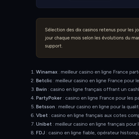
Sélection des dix casinos retenus pour les j
jour chaque mois selon les évolutions du mar
support.
Winamax
: meilleur casino en ligne France par
Betclic
: meilleur casino en ligne France pour le
Bwin
: casino en ligne français offrant un ca
PartyPoker
: casino en ligne France pour les 
Betsson
: meilleur casino en ligne pour la quali
Vbet
: casino en ligne français aux cotes comp
Unibet
: meilleur casino en ligne français pour 
FDJ
: casino en ligne fiable, opérateur historiq