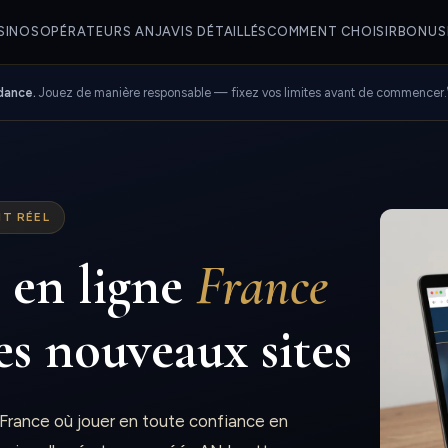
SINOS
OPÉRATEURS ANJ
AVIS DÉTAILLÉS
COMMENT CHOISIR
BONUS
dance.
Jouez de manière responsable — fixez vos limites avant de commencer.
T RÉEL
 en ligne
France
s nouveaux sites
 France où jouer en toute confiance en