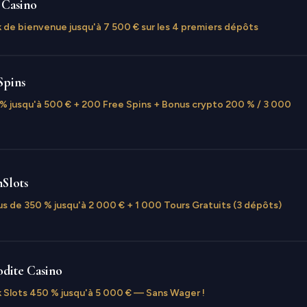
 Casino
k de bienvenue jusqu'à 7 500 € sur les 4 premiers dépôts
Spins
 % jusqu'à 500 € + 200 Free Spins + Bonus crypto 200 % / 3 000
nSlots
us de 350 % jusqu'à 2 000 € + 1 000 Tours Gratuits (3 dépôts)
dite Casino
k Slots 450 % jusqu'à 5 000 € — Sans Wager !