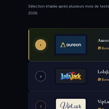
Sélection établie après plusieurs mois de test
2026.
Aureo
1
🎁 Bon
LolaJ
2
🎁 Bon
VipLu
3