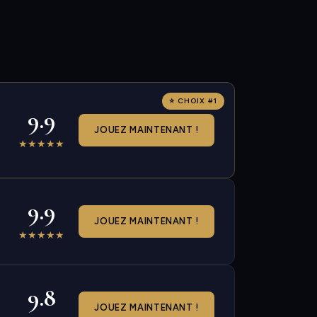
⭐ CHOIX #1
9.9
JOUEZ MAINTENANT !
★
★
★
★
★
9.9
JOUEZ MAINTENANT !
★
★
★
★
★
9.8
JOUEZ MAINTENANT !