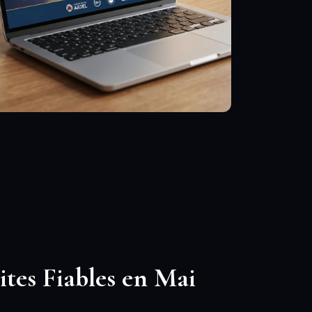
ites Fiables en Mai