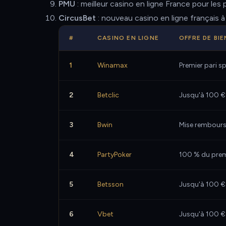
PMU
: meilleur casino en ligne France pour les 
CircusBet
: nouveau casino en ligne français 
#
CASINO EN LIGNE
OFFRE DE BI
1
Winamax
Premier pari s
2
Betclic
Jusqu'à 100 € 
3
Bwin
Mise remboursé
4
PartyPoker
100 % du premi
5
Betsson
Jusqu'à 100 € 
6
Vbet
Jusqu'à 100 € 