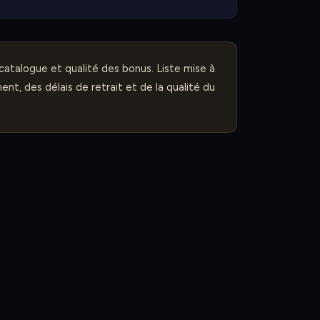
 catalogue et qualité des bonus. Liste mise à
nt, des délais de retrait et de la qualité du