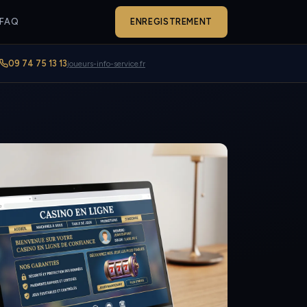
FAQ
ENREGISTREMENT
09 74 75 13 13
joueurs-info-service.fr