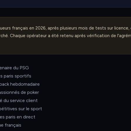
oueurs français en 2026, après plusieurs mois de tests sur licence,
ché. Chaque opérateur a été retenu après vérification de l'agréme
tenaire du PSG
s paris sportifs
shback hebdomadaire
passionnés de poker
té du service client
étitives sur le sport
les paris en direct
ue français